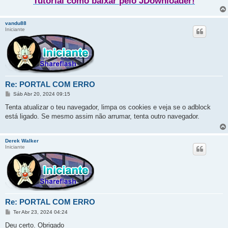
Tutorial como baixar pelo JDownloader!
vandu88
Iniciante
Re: PORTAL COM ERRO
M
Sáb Abr 20, 2024 09:15
e
n
Tenta atualizar o teu navegador, limpa os cookies e veja se o adblock
s
está ligado. Se mesmo assim não arrumar, tenta outro navegador.
a
g
e
m
Derek Walker
Iniciante
Re: PORTAL COM ERRO
M
Ter Abr 23, 2024 04:24
e
n
Deu certo. Obrigado