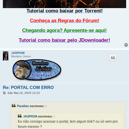
Tutorial como baixar por Torrent!
Conheça as Regras do Fórum!
Chegando agora? Apresente-se aqui!
Tutorial como baixar pelo JDownloader!
JASPIOM
Membro Júnior
Re: PORTAL COM ERRO
M
Sáb Mai 10, 2025 12:21
e
n
s
Parallax
escreveu:
↑
a
g
e
JASPIOM
escreveu:
↑
m
Eu não consigo acessar o portal, tem algum link? ou só vem pro
forum mesmo ?