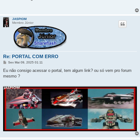
s
a
g
e
m
JASPIOM
Membro Júnior
Re: PORTAL COM ERRO
M
Sex Mai 09, 2025 01:11
e
n
Eu não consigo acessar o portal, tem algum link? ou só vem pro forum
s
mesmo ?
a
g
e
m