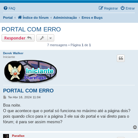
FAQ
Registrar
Entrar
Portal
Índice do fórum
Administração
Erros e Bugs
PORTAL COM ERRO
Responder
7 mensagens • Página
1
de
1
Derek Walker
Iniciante
PORTAL COM ERRO
M
Ter Abr 16, 2024 11:04
e
n
Boa noite.
s
O que acontece que o portal só funciona no máximo até a página dois?
a
g
pois quando clico para ir a página 3 ele sai do portal e vai direto para o
e
fórum; é para ser assim mesmo?
m
Parallax