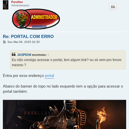
Parallax
Administrador
Re: PORTAL COM ERRO
M
Sex Mai 09, 2025 02:35
e
n
s
JASPIOM
escreveu:
↑
a
g
Eu não consigo acessar o portal, tem algum link? ou só vem pro forum
e
mesmo ?
m
Entra por esse endereço
portal
Abaixo do banner do topo no lado esquerdo tem a opção para acessar o
portal também.