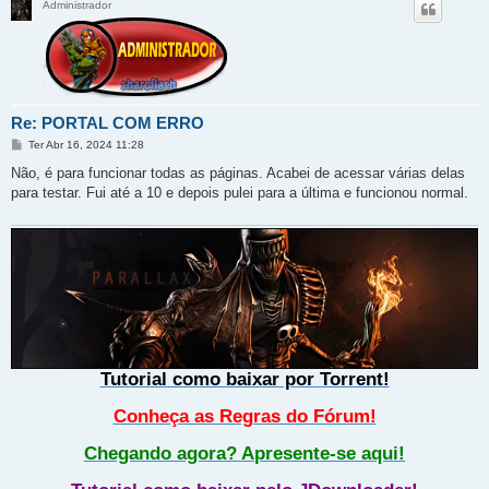
Administrador
Re: PORTAL COM ERRO
M
Ter Abr 16, 2024 11:28
e
n
Não, é para funcionar todas as páginas. Acabei de acessar várias delas
s
para testar. Fui até a 10 e depois pulei para a última e funcionou normal.
a
g
e
m
Tutorial como baixar por Torrent!
Conheça as Regras do Fórum!
Chegando agora? Apresente-se aqui!