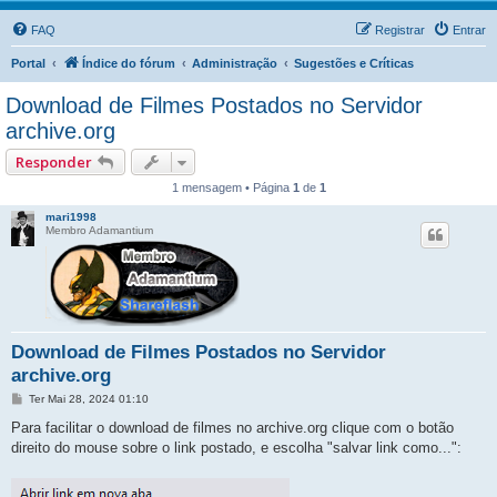
FAQ
Registrar
Entrar
Portal
Índice do fórum
Administração
Sugestões e Críticas
Download de Filmes Postados no Servidor
archive.org
Responder
1 mensagem • Página
1
de
1
mari1998
Membro Adamantium
Download de Filmes Postados no Servidor
archive.org
M
Ter Mai 28, 2024 01:10
e
n
Para facilitar o download de filmes no archive.org clique com o botão
s
direito do mouse sobre o link postado, e escolha "salvar link como...":
a
g
e
m