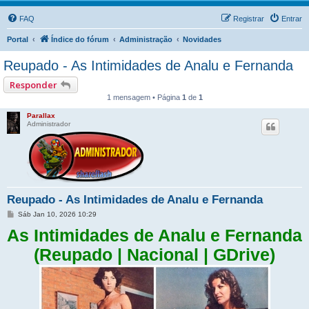
FAQ
Registrar
Entrar
Portal
Índice do fórum
Administração
Novidades
Reupado - As Intimidades de Analu e Fernanda
Responder
1 mensagem • Página
1
de
1
Parallax
Administrador
Reupado - As Intimidades de Analu e Fernanda
M
Sáb Jan 10, 2026 10:29
e
As Intimidades de Analu e Fernanda
n
s
a
(Reupado | Nacional | GDrive)
g
e
m