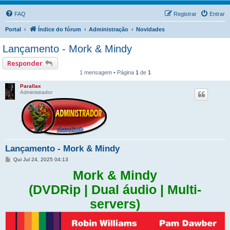
FAQ
Registrar
Entrar
Portal
Índice do fórum
Administração
Novidades
Lançamento - Mork & Mindy
Responder
1 mensagem • Página
1
de
1
Parallax
Administrador
Lançamento - Mork & Mindy
M
Qui Jul 24, 2025 04:13
e
n
Mork & Mindy
s
a
(DVDRip | Dual áudio | Multi-
g
e
servers)
m