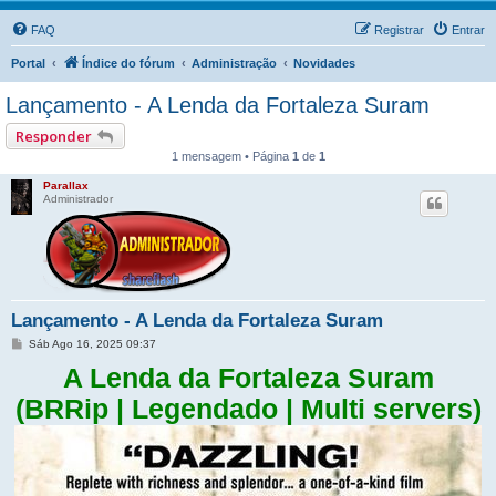
FAQ
Registrar
Entrar
Portal
Índice do fórum
Administração
Novidades
Lançamento - A Lenda da Fortaleza Suram
Responder
1 mensagem • Página
1
de
1
Parallax
Administrador
Lançamento - A Lenda da Fortaleza Suram
M
Sáb Ago 16, 2025 09:37
e
n
A Lenda da Fortaleza Suram
s
a
(BRRip | Legendado | Multi servers)
g
e
m