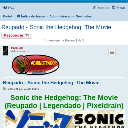
FAQ
Registrar
Entrar
Portal
Índice do fórum
Administração
Novidades
Reupado - Sonic the Hedgehog: The Movie
Responder
1 mensagem • Página
1
de
1
Parallax
Administrador
Reupado - Sonic the Hedgehog: The Movie
M
Sex Set 12, 2025 10:43
e
n
Sonic the Hedgehog: The Movie
s
a
(Reupado | Legendado | Pixeldrain)
g
e
m