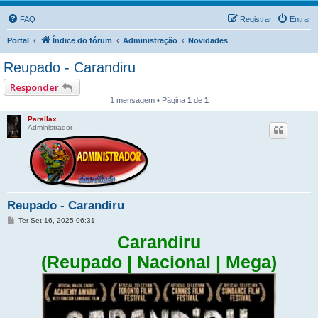
FAQ
Registrar
Entrar
Portal
Índice do fórum
Administração
Novidades
Reupado - Carandiru
Responder
1 mensagem • Página
1
de
1
Parallax
Administrador
Reupado - Carandiru
M
Ter Set 16, 2025 06:31
e
n
Carandiru
s
a
(Reupado | Nacional | Mega)
g
e
m