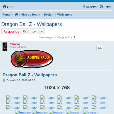
FAQ
Registrar
Entrar
Portal
Índice do fórum
Design
Wallpapers
Dragon Ball Z - Wallpapers
Responder
3 mensagens • Página
1
de
1
Parallax
Administrador
Dragon Ball Z - Wallpapers
M
Qua Abr 20, 2011 07:22
e
n
1024 x 768
s
a
g
e
m