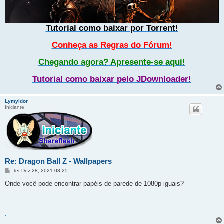
Tutorial como baixar por Torrent!
Conheça as Regras do Fórum!
Chegando agora? Apresente-se aqui!
Tutorial como baixar pelo JDownloader!
Lymyldor
Iniciante
Re: Dragon Ball Z - Wallpapers
M
Ter Dez 28, 2021 03:25
e
n
Onde você pode encontrar papéis de parede de 1080p iguais?
s
a
g
e
m