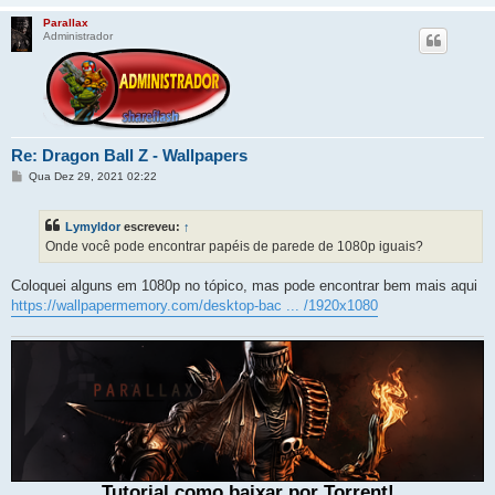
Parallax
Administrador
Re: Dragon Ball Z - Wallpapers
M
Qua Dez 29, 2021 02:22
e
n
s
Lymyldor
escreveu:
↑
a
g
Onde você pode encontrar papéis de parede de 1080p iguais?
e
m
Coloquei alguns em 1080p no tópico, mas pode encontrar bem mais aqui
https://wallpapermemory.com/desktop-bac ... /1920x1080
Tutorial como baixar por Torrent!