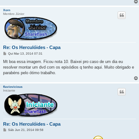
Xorn
Membro Júnior
Re: Os Herculóides - Capa
M
Qui Mar 13, 2014 07:31
e
n
Mt boa essa imagem. Ficou nota 10. Baixei pro caso de um dia eu
s
resolver montar um dvd com os episódios q tenho aqui. Muito obrigado e
a
g
parabéns pelo ótimo trabalho.
e
m
flaviovicious
Iniciante
Re: Os Herculóides - Capa
M
Sáb Jun 21, 2014 09:58
e
n