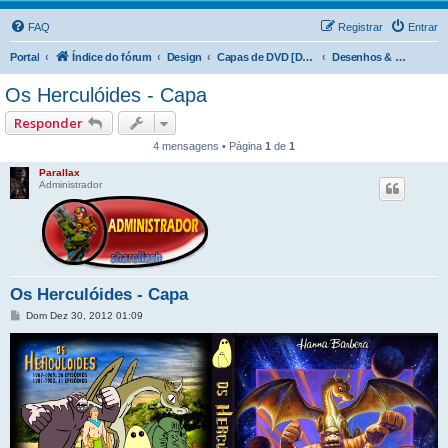
FAQ
Registrar
Entrar
Portal
Índice do fórum
Design
Capas de DVD [DVD Covers]
Desenhos & Animes
Os Herculóides - Capa
Responder
4 mensagens • Página
1
de
1
Parallax
Administrador
Os Herculóides - Capa
M
Dom Dez 30, 2012 01:09
e
n
s
a
g
e
m