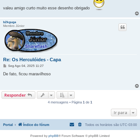
s
a
valeu amigo curto muito esse desenho obrigado
g
e
m
b2kguga
Membro Júnior
Re: Os Herculóides - Capa
M
Seg Ago 04, 2025 11:27
e
n
De fato, ficou maravilhoso
s
a
g
e
m
Responder
4 mensagens • Página
1
de
1
Ir para
Portal
Índice do fórum
Todos os horários são
UTC-03:00
Powered by
phpBB
® Forum Software © phpBB Limited