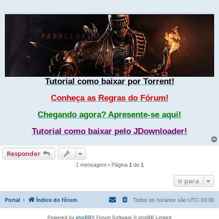
Tutorial como baixar por Torrent!
Conheça as Regras do Fórum!
Chegando agora? Apresente-se aqui!
Tutorial como baixar pelo JDownloader!
Responder
1 mensagem • Página
1
de
1
Ir para
Portal
Índice do fórum
Todos os horários são
UTC-03:00
Powered by
phpBB
® Forum Software © phpBB Limited