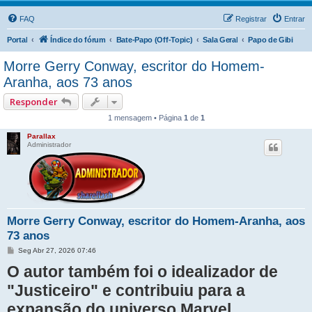
FAQ
Registrar
Entrar
Portal
Índice do fórum
Bate-Papo (Off-Topic)
Sala Geral
Papo de Gibi
Morre Gerry Conway, escritor do Homem-
Aranha, aos 73 anos
Responder
1 mensagem • Página
1
de
1
Parallax
Administrador
Morre Gerry Conway, escritor do Homem-Aranha, aos
73 anos
M
Seg Abr 27, 2026 07:46
e
O autor também foi o idealizador de
n
s
a
"Justiceiro" e contribuiu para a
g
e
expansão do universo Marvel
m