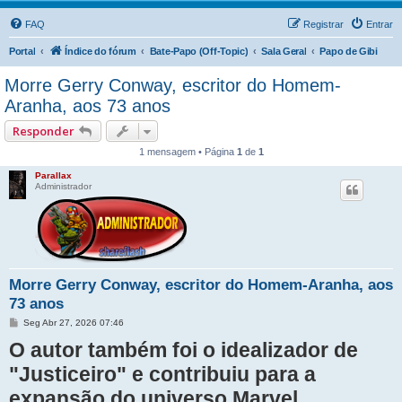
FAQ
Registrar
Entrar
Portal
Índice do fórum
Bate-Papo (Off-Topic)
Sala Geral
Papo de Gibi
Morre Gerry Conway, escritor do Homem-
Aranha, aos 73 anos
Responder
1 mensagem • Página
1
de
1
Parallax
Administrador
Morre Gerry Conway, escritor do Homem-Aranha, aos
73 anos
M
Seg Abr 27, 2026 07:46
e
O autor também foi o idealizador de
n
s
a
"Justiceiro" e contribuiu para a
g
e
expansão do universo Marvel
m