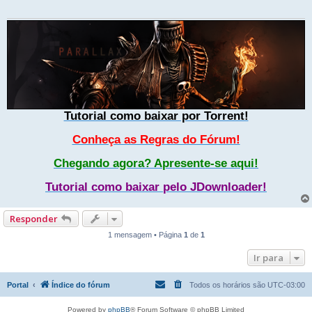
Tutorial como baixar por Torrent!
Conheça as Regras do Fórum!
Chegando agora? Apresente-se aqui!
Tutorial como baixar pelo JDownloader!
Responder
1 mensagem • Página
1
de
1
Ir para
Portal
Índice do fórum
Todos os horários são
UTC-03:00
Powered by
phpBB
® Forum Software © phpBB Limited