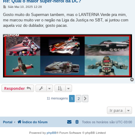
Re: Qual o maior super-herói da DC?
M
Sáb Mai 10, 2025 12:28
e
n
Gosto muito do Superman tambem, mas o LANTERNA Verde pra mim,
s
me marcou muito ver o negão na Liga da Justiça no SBT, ai juntou com
a
g
aquela voz do dublador, gosto pacas.
e
m
Responder
1
2
Próximo
11 mensagens
Ir para
Portal
Índice do fórum
Todos os horários são
UTC-03:00
Powered by
phpBB
® Forum Software © phpBB Limited