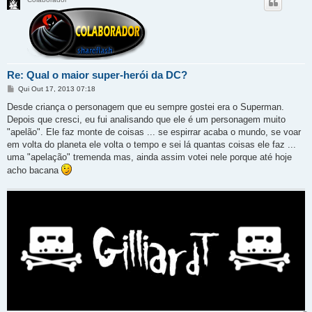
Re: Qual o maior super-herói da DC?
M
Qui Out 17, 2013 07:18
e
n
Desde criança o personagem que eu sempre gostei era o Superman.
s
Depois que cresci, eu fui analisando que ele é um personagem muito
a
g
"apelão". Ele faz monte de coisas ... se espirrar acaba o mundo, se voar
e
em volta do planeta ele volta o tempo e sei lá quantas coisas ele faz ...
m
uma "apelação" tremenda mas, ainda assim votei nele porque até hoje
acho bacana