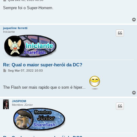
e
n
Sempre foi o Super-Homem.
s
a
g
e
m
jaqueline ferretti
Iniciante
Re: Qual o maior super-herói da DC?
M
Seg Mar 07, 2022 10:03
e
n
s
a
The Flash ser mais rapido que o som é hiper...
g
e
m
JASPIOM
Membro Júnior