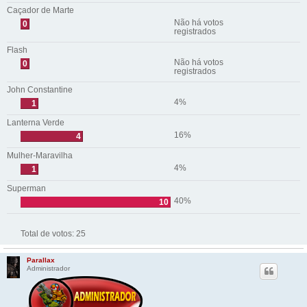
Caçador de Marte
Não há votos
0
registrados
Flash
Não há votos
0
registrados
John Constantine
4%
1
Lanterna Verde
16%
4
Mulher-Maravilha
4%
1
Superman
40%
10
Total de votos:
25
Parallax
Administrador