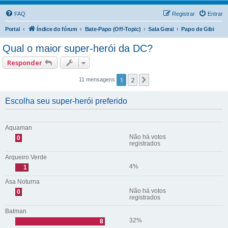
FAQ
Registrar
Entrar
Portal
Índice do fórum
Bate-Papo (Off-Topic)
Sala Geral
Papo de Gibi
Qual o maior super-herói da DC?
Responder
1
2
Próximo
11 mensagens
Escolha seu super-herói preferido
Aquaman
Não há votos
0
registrados
Arqueiro Verde
4%
1
Asa Noturna
Não há votos
0
registrados
Batman
32%
8