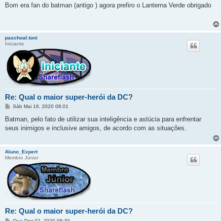
n
Bom era fan do batman (antigo ) agora prefiro o Lanterna Verde obrigado
s
a
g
e
m
paschoal.toni
Iniciante
Re: Qual o maior super-herói da DC?
M
Sáb Mai 16, 2020 08:01
e
n
Batman, pelo fato de utilizar sua inteligência e astúcia para enfrentar
s
seus inimigos e inclusive amigos, de acordo com as situações.
a
g
e
m
Aluno_Expert
Membro Júnior
Re: Qual o maior super-herói da DC?
M
Qua Dez 02, 2020 08:30