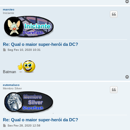
marctec
Iniciante
Re: Qual o maior super-herói da DC?
M
Seg Fev 10, 2020 10:31
e
n
s
a
g
e
Batman
m
eutomaluco
Membro Silver
Re: Qual o maior super-herói da DC?
M
Sex Fev 28, 2020 12:58
e