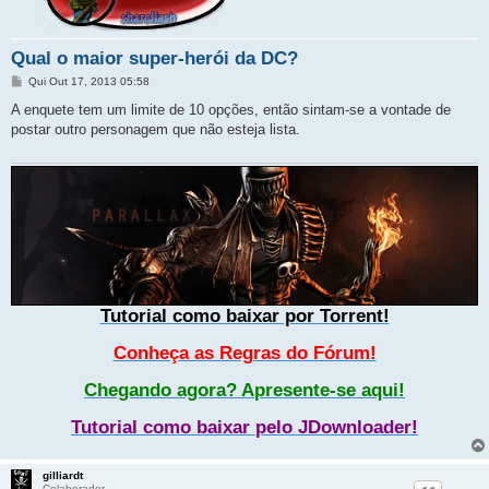
Qual o maior super-herói da DC?
M
Qui Out 17, 2013 05:58
e
n
A enquete tem um limite de 10 opções, então sintam-se a vontade de
s
postar outro personagem que não esteja lista.
a
g
e
m
Tutorial como baixar por Torrent!
Conheça as Regras do Fórum!
Chegando agora? Apresente-se aqui!
Tutorial como baixar pelo JDownloader!
gilliardt
Colaborador