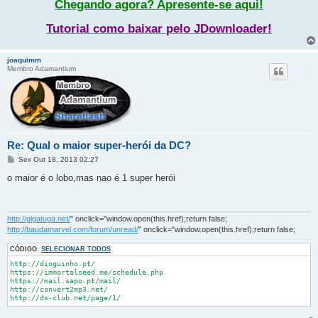
Chegando agora? Apresente-se aqui!
Tutorial como baixar pelo JDownloader!
joaquimm
Membro Adamantium
Re: Qual o maior super-herói da DC?
M
Sex Out 18, 2013 02:27
e
n
o maior é o lobo,mas nao é 1 super herói
s
a
g
e
m
http://gigatuga.net/
" onclick="window.open(this.href);return false;
http://baudamarvel.com/forum/unread/
" onclick="window.open(this.href);return false;
CÓDIGO:
SELECIONAR TODOS
http://dioguinho.pt/

https://immortalseed.me/schedule.php

https://mail.sapo.pt/mail/

http://convert2mp3.net/

http://ds-club.net/page/1/