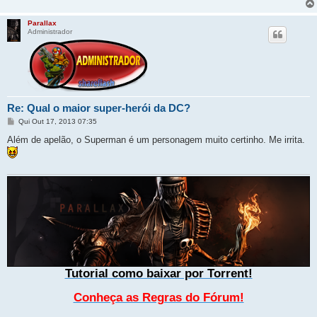
Parallax
Administrador
Re: Qual o maior super-herói da DC?
M
Qui Out 17, 2013 07:35
e
n
Além de apelão, o Superman é um personagem muito certinho. Me irrita.
s
a
g
e
m
Tutorial como baixar por Torrent!
Conheça as Regras do Fórum!