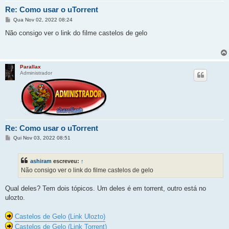
Re: Como usar o uTorrent
M
Qua Nov 02, 2022 08:24
e
n
Não consigo ver o link do filme castelos de gelo
s
a
g
e
m
Parallax
Administrador
Re: Como usar o uTorrent
M
Qui Nov 03, 2022 08:51
e
n
s
ashiram
escreveu:
↑
a
g
Não consigo ver o link do filme castelos de gelo
e
m
Qual deles? Tem dois tópicos. Um deles é em torrent, outro está no
ulozto.
Castelos de Gelo (Link Ulozto)
Castelos de Gelo (Link Torrent)