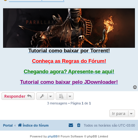
Tutorial como baixar por Torrent!
Conheça as Regras do Fórum!
Chegando agora? Apresente-se aqui!
Tutorial como baixar pelo JDownloader!
Responder
3 mensagens • Página
1
de
1
Ir para
Portal
Índice do fórum
Todos os horários são
UTC-03:00
Powered by
phpBB
® Forum Software © phpBB Limited