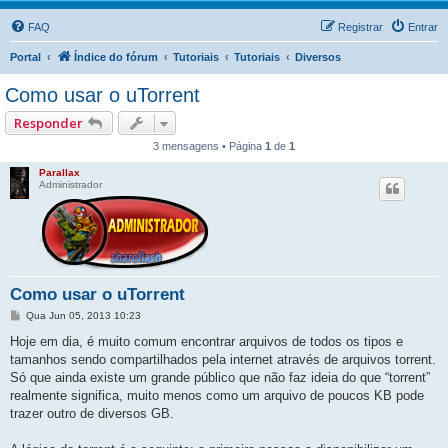
FAQ
Registrar
Entrar
Portal
Índice do fórum
Tutoriais
Tutoriais
Diversos
Como usar o uTorrent
Responder
3 mensagens • Página
1
de
1
Parallax
Administrador
Como usar o uTorrent
M
Qua Jun 05, 2013 10:23
e
n
Hoje em dia, é muito comum encontrar arquivos de todos os tipos e
s
tamanhos sendo compartilhados pela internet através de arquivos torrent.
a
g
Só que ainda existe um grande público que não faz ideia do que “torrent”
e
realmente significa, muito menos como um arquivo de poucos KB pode
m
trazer outro de diversos GB.