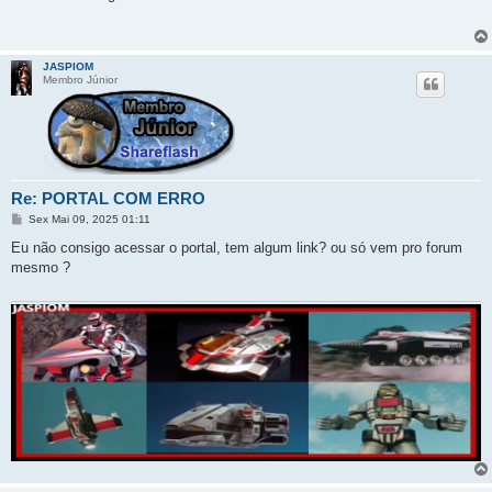
s
a
g
e
m
JASPIOM
Membro Júnior
Re: PORTAL COM ERRO
M
Sex Mai 09, 2025 01:11
e
n
Eu não consigo acessar o portal, tem algum link? ou só vem pro forum
s
mesmo ?
a
g
e
m