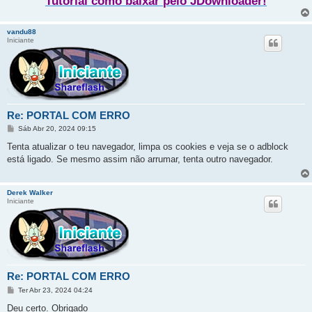
Tutorial como baixar pelo JDownloader!
vandu88
Iniciante
Re: PORTAL COM ERRO
M
Sáb Abr 20, 2024 09:15
e
n
Tenta atualizar o teu navegador, limpa os cookies e veja se o adblock
s
está ligado. Se mesmo assim não arrumar, tenta outro navegador.
a
g
e
m
Derek Walker
Iniciante
Re: PORTAL COM ERRO
M
Ter Abr 23, 2024 04:24
e
n
Deu certo. Obrigado