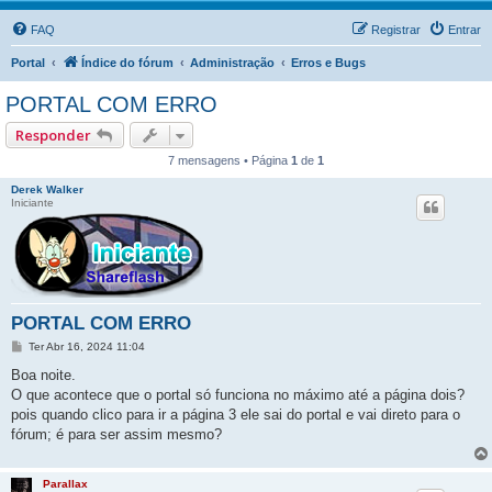
FAQ
Registrar
Entrar
Portal
Índice do fórum
Administração
Erros e Bugs
PORTAL COM ERRO
Responder
7 mensagens • Página
1
de
1
Derek Walker
Iniciante
PORTAL COM ERRO
M
Ter Abr 16, 2024 11:04
e
n
Boa noite.
s
O que acontece que o portal só funciona no máximo até a página dois?
a
g
pois quando clico para ir a página 3 ele sai do portal e vai direto para o
e
fórum; é para ser assim mesmo?
m
Parallax