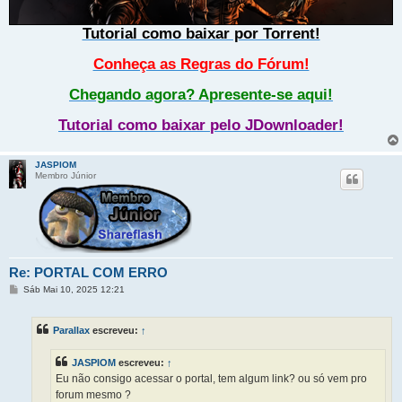
Tutorial como baixar por Torrent!
Conheça as Regras do Fórum!
Chegando agora? Apresente-se aqui!
Tutorial como baixar pelo JDownloader!
JASPIOM
Membro Júnior
Re: PORTAL COM ERRO
M
Sáb Mai 10, 2025 12:21
e
n
s
Parallax
escreveu:
↑
a
g
e
JASPIOM
escreveu:
↑
m
Eu não consigo acessar o portal, tem algum link? ou só vem pro
forum mesmo ?