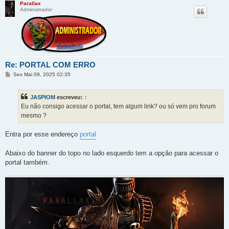
Parallax
Administrador
Re: PORTAL COM ERRO
M
Sex Mai 09, 2025 02:35
e
n
s
JASPIOM
escreveu:
↑
a
g
Eu não consigo acessar o portal, tem algum link? ou só vem pro forum
e
mesmo ?
m
Entra por esse endereço
portal
Abaixo do banner do topo no lado esquerdo tem a opção para acessar o
portal também.