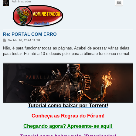
Administrador
Re: PORTAL COM ERRO
M
Ter Abr 16, 2024 11:28
e
n
Não, é para funcionar todas as páginas. Acabei de acessar várias delas
s
para testar. Fui até a 10 e depois pulei para a última e funcionou normal.
a
g
e
m
Tutorial como baixar por Torrent!
Conheça as Regras do Fórum!
Chegando agora? Apresente-se aqui!