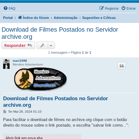
FAQ
Registrar
Entrar
Portal
Índice do fórum
Administração
Sugestões e Críticas
Download de Filmes Postados no Servidor
archive.org
Responder
1 mensagem • Página
1
de
1
mari1998
Membro Adamantium
Download de Filmes Postados no Servidor
archive.org
M
Ter Mai 28, 2024 01:10
e
n
Para facilitar o download de filmes no archive.org clique com o botão
s
direito do mouse sobre o link postado, e escolha "salvar link como...":
a
g
e
m